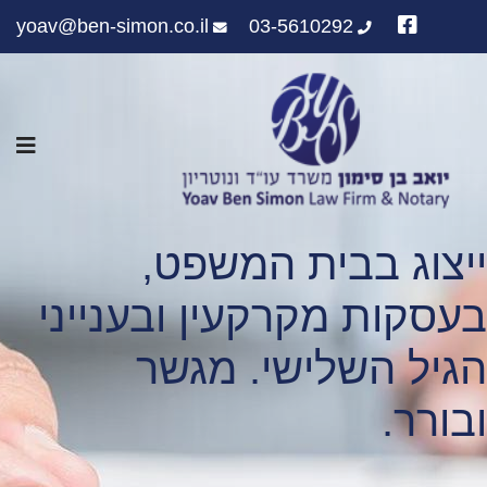
yoav@ben-simon.co.il
03-5610292
ייצוג בבית המשפט,
בעסקות מקרקעין ובענייני
הגיל השלישי. מגשר
ובורר.